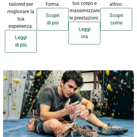
tuo corpo e
tailored per
forma.
attivo.
massimizzare
migliorare la
Scopri
Scopri
le prestazioni.
tua
di più
come
esperienza.
Leggi
ora
Leggi
di più