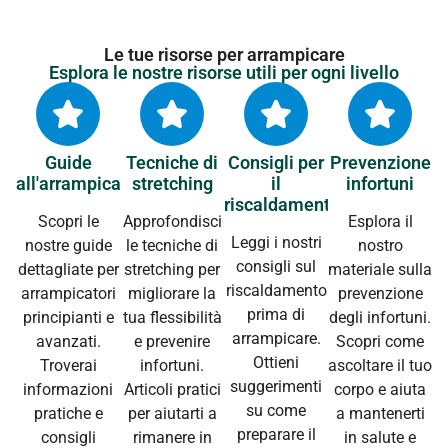
Le tue risorse per arrampicare
Esplora le nostre risorse utili per ogni livello
Guide
Tecniche di
Consigli per
Prevenzione
all'arrampicata
stretching
il
infortuni
riscaldamento
Scopri le
Approfondisci
Esplora il
Leggi i nostri
nostre guide
le tecniche di
nostro
consigli sul
dettagliate per
stretching per
materiale sulla
riscaldamento
arrampicatori
migliorare la
prevenzione
prima di
principianti e
tua flessibilità
degli infortuni.
arrampicare.
avanzati.
e prevenire
Scopri come
Ottieni
Troverai
infortuni.
ascoltare il tuo
suggerimenti
informazioni
Articoli pratici
corpo e aiuta
su come
pratiche e
per aiutarti a
a mantenerti
preparare il
consigli
rimanere in
in salute e