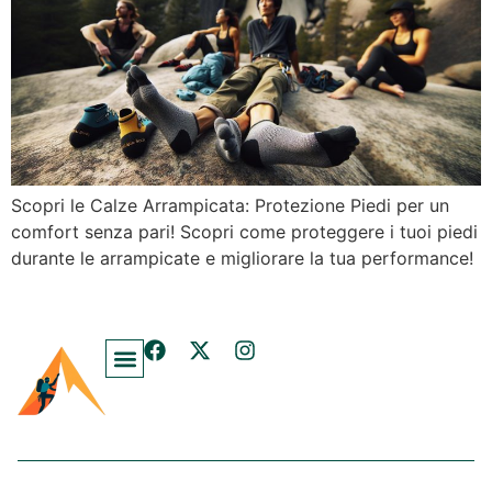
Scopri le Calze Arrampicata: Protezione Piedi per un
comfort senza pari! Scopri come proteggere i tuoi piedi
durante le arrampicate e migliorare la tua performance!
Blog E Guide Di Arrampicata.info
Chi Siamo – Arrampicata.info
Domande Frequenti Su Arrampicata E Stretching
Contatti – Arrampicata.info
Informativa Sulla Privacy