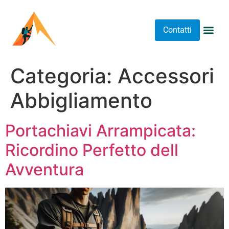
Contatti
Abbigliame
Allenament
Arrampicat
Attrezzatu
Luoghi 
Stretching 
Stretching
Tipi A
Categoria:
Accessori
Abbigliamento
Portachiavi Arrampicata:
Ricordino Perfetto dell
Avventura