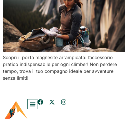
Scopri il porta magnesite arrampicata: l’accessorio
pratico indispensabile per ogni climber! Non perdere
tempo, trova il tuo compagno ideale per avventure
senza limiti!
Blog E Guide Di Arrampicata.info
Chi Siamo – Arrampicata.info
Domande Frequenti Su Arrampicata E Stretching
Contatti – Arrampicata.info
Informativa Sulla Privacy