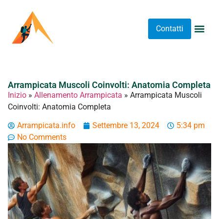
Contatti
Abbigliame
Allenament
Arrampicat
Attrezzatu
Luoghi 
Stretching 
Stretching
Tipi A
Arrampicata Muscoli Coinvolti: Anatomia Completa
Inizio
»
Allenamento Arrampicata
»
Arrampicata Muscoli
Coinvolti: Anatomia Completa
Arrampicata.info
Settembre 13, 2024
5:34 pm
No Comments