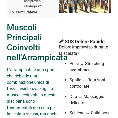
and proven
strategies?
Punti Chiave
Muscoli
Principali
🩹 SOS Dolore Rapido
Coinvolti
Dolore improvviso durante
la scalata?
nell’Arrampicata
Polsi → Stretching
L’arrampicata è uno sport
avambracci
che richiede una
Spalle → Rotazioni
combinazione unica di
controllate
forza, resistenza e agilità. I
muscoli coinvolti in questa
Dita → Massaggio
disciplina sono
delicato
fondamentali non solo per
Schiena → Child pose
la scalata stessa, ma anche