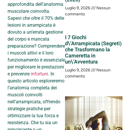
approfondita dell’anatomia
Luglio 9, 2026
Nessun
muscolare coinvolta.
commento
Sapevi che oltre il 70% delle
lesioni in arrampicata è
dovuto a un’errata gestione
I 7 Giochi
del corpo e mancata
d\’Arrampicata (Segreti)
preparazione? Comprendere
che Trasformano la
i muscoli attivi e il loro
Cameretta in
funzionamento è essenziale
un\’Avventura
per migliorare le prestazioni
Luglio 9, 2026
Nessun
e prevenire
infortuni
. In
commento
questo articolo esploreremo
l’anatomia completa dei
muscoli coinvolti
nell’arrampicata, offrendo
strategie pratiche per
ottimizzare la tua forza e
resistenza. Che tu sia un
principiante o un