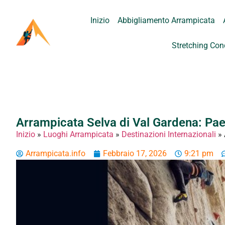
Inizio
Abbigliamento Arrampicata
Stretching Con
Arrampicata Selva di Val Gardena: Pa
Inizio
»
Luoghi Arrampicata
»
Destinazioni Internazionali
»
Arrampicata.info
Febbraio 17, 2026
9:21 pm