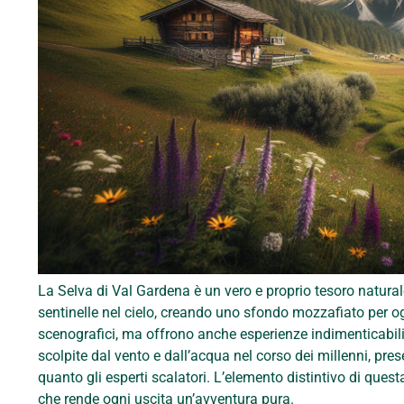
La Selva di Val Gardena è un vero e proprio tesoro natura
sentinelle nel cielo, creando uno sfondo mozzafiato per 
scenografici, ma offrono anche esperienze indimenticabili
scolpite dal vento e dall’acqua nel corso dei millenni, pre
quanto gli esperti scalatori. L’elemento distintivo di ques
che rende ogni uscita un’avventura pura.