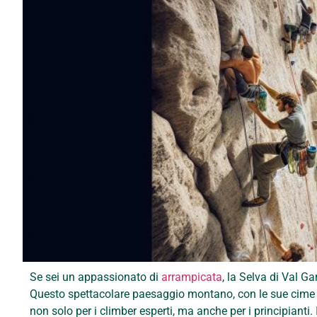
Se sei un appassionato di
arrampicata
, la Selva di Val G
Questo spettacolare paesaggio montano, con le sue cime i
non solo per i climber esperti, ma anche per i principiant