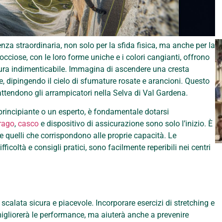
nza straordinaria, non solo per la sfida fisica, ma anche per la
cciose, con le loro forme uniche e i colori cangianti, offrono
ura indimenticabile. Immagina di ascendere una cresta
e, dipingendo il cielo di sfumature rosate e arancioni. Questo
attendono gli arrampicatori nella Selva di Val Gardena.
principiante o un esperto, è fondamentale dotarsi
rago
,
casco
e dispositivo di assicurazione sono solo l’inizio. È
ere quelli che corrispondono alle proprie capacità. Le
fficoltà e consigli pratici, sono facilmente reperibili nei centri
scalata sicura e piacevole. Incorporare esercizi di stretching e
igliorerà le performance, ma aiuterà anche a prevenire