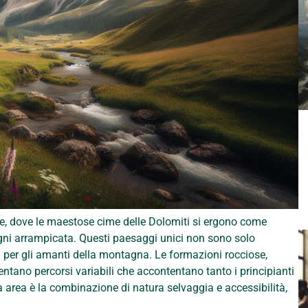
le, dove le maestose cime delle Dolomiti si ergono come
ogni arrampicata. Questi paesaggi unici non sono solo
 per gli amanti della montagna. Le formazioni rocciose,
sentano percorsi variabili che accontentano tanto i principianti
ta area è la combinazione di natura selvaggia e accessibilità,