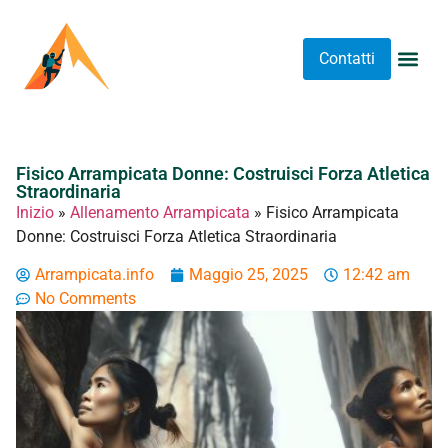
Contatti
Abbigliame
Allenament
Arrampicat
Attrezzatu
Luoghi 
Stretching 
Stretching
Tipi A
Fisico Arrampicata Donne: Costruisci Forza Atletica
Straordinaria
Inizio
»
Allenamento Arrampicata
»
Fisico Arrampicata
Donne: Costruisci Forza Atletica Straordinaria
Arrampicata.info
Maggio 25, 2025
12:42 am
No Comments