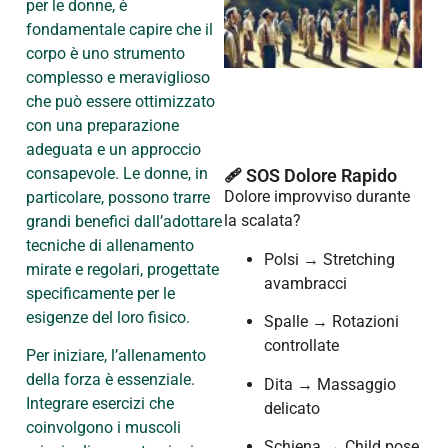
per le donne, è
fondamentale capire che il
corpo è uno strumento
complesso e meraviglioso
che può essere ottimizzato
con una preparazione
adeguata e un approccio
consapevole. Le donne, in
🩹 SOS Dolore Rapido
Dolore improvviso durante
particolare, possono trarre
la scalata?
grandi benefici dall’adottare
tecniche di allenamento
Polsi → Stretching
mirate e regolari, progettate
avambracci
specificamente per le
esigenze del loro fisico.
Spalle → Rotazioni
controllate
Per iniziare, l’allenamento
della forza è essenziale.
Dita → Massaggio
Integrare esercizi che
delicato
coinvolgono i muscoli
Schiena → Child pose