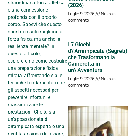
straordinaria forza atletica
(2026)
e una connessione
Luglio 9, 2026
Nessun
profonda con il proprio
commento
corpo. Sapevi che questo
sport non solo migliora la
forza fisica, ma anche la
I 7 Giochi
resilienza mentale? In
d\’Arrampicata (Segreti)
questo articolo,
che Trasformano la
esploreremo come costruire
Cameretta in
una preparazione fisica
un\’Avventura
mirata, affrontando sia le
Luglio 9, 2026
Nessun
tecniche fondamentali che
commento
gli aspetti necessari per
prevenire infortuni e
massimizzare le
prestazioni. Che tu sia
un’appassionata di
arrampicata esperta o una
neofita ansiosa di iniziare,