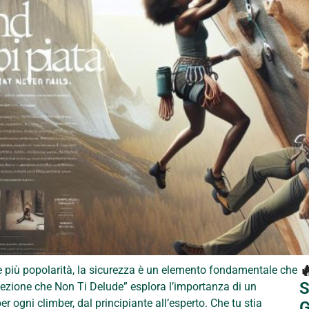

più popolarità, la sicurezza è un elemento fondamentale che
S
ezione che Non Ti Delude” esplora l’importanza di un
 ogni climber, dal principiante all’esperto. Che tu stia
G