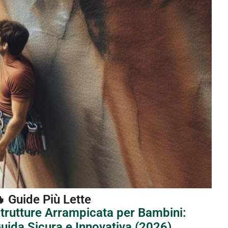
 Guide Più Lette
trutture Arrampicata per Bambini:
uida Sicura e Innovativa (2026)