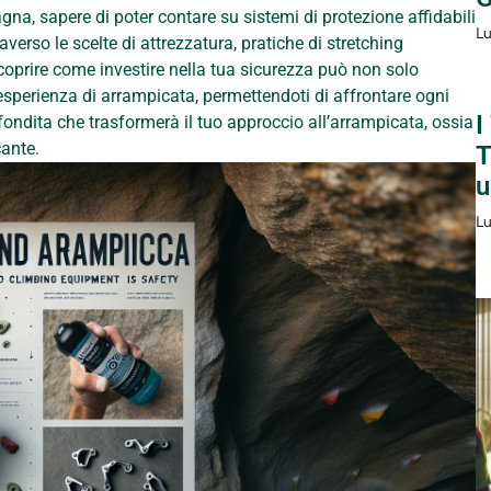
gna, sapere di poter contare su sistemi di protezione affidabili
Lu
averso le scelte di attrezzatura, pratiche di stretching
 scoprire come investire nella tua sicurezza può non solo
esperienza di arrampicata, permettendoti di affrontare ogni
I
ondita che trasformerà il tuo approccio all’arrampicata, ossia
cante.
T
u
Lu