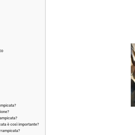
to
rampicata?
zione?
rrampicata?
cata è così importante?
arrampicata?