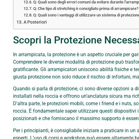
Q: Quali sono degli errori comuni da evitare durante l'arram
Q: Che tipo di stretching è consigliato prima di arrampicare?
Q: Quali sono i vantaggi di utilizzare un sistema di protezione
A Posteriori
Scopri la Protezione Necessa
In arrampicata, la protezione è un aspetto cruciale per gar
Comprendere le diverse modalità di protezione può trasfo
gratificante. Gli arrampicatori uniscono abilità fisiche e te
giusta protezione non solo riduce il rischio di infortuni, 
Quando si parla di protezione, ci sono diverse opzioni a disp
installati nella roccia e offrono un’anclatura sicura ma 
D’altra parte, le protezioni mobili, come i friend e i nuts, 
roccia. È fondamentale saper utilizzare questi dispositivi
posizionati e che forniscano il massimo supporto è essenzi
Per i principianti, è consigliabile iniziare a praticare in u
esperti. L’uso di corsi e workshop può essere altamente b