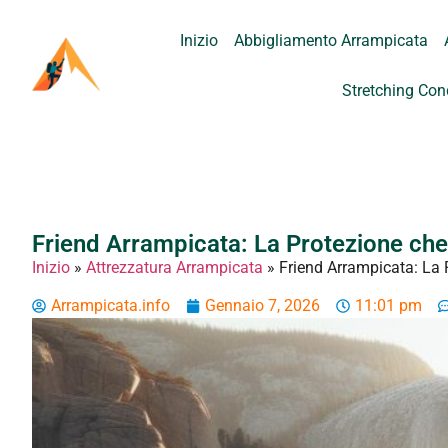
Inizio
Abbigliamento Arrampicata
Stretching Con
Friend Arrampicata: La Protezione che
Inizio
»
Attrezzatura Arrampicata
»
Friend Arrampicata: La 
Arrampicata.info
Gennaio 7, 2026
11:01 pm