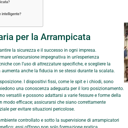
picata?
 intelligente?
ria per la Arrampicata
antire la sicurezza e il successo in ogni impresa.
rmare un’escursione impegnativa in un’esperienza
cniche con l’uso di attrezzature specifiche, e scegliere la
ma aumenta anche la fiducia in se stessi durante la scalata.
osizione. I dispositivi fissi, come le spit e i chiodi, sono
richiedono una conoscenza adeguata per il loro posizionamento.
sono versatili e possono adattarsi a varie fessure e forme della
 in modo efficace; assicurarsi che siano correttamente
ale per evitare situazioni pericolose.
n ambiente controllato e sotto la supervisione di arrampicatori
enefico: essi offrono non solo formazione pratica