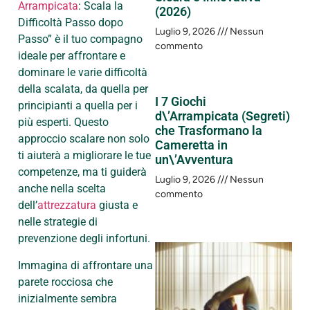
Arrampicata
: Scala la
(2026)
Difficoltà Passo dopo
Luglio 9, 2026
Nessun
Passo” è il tuo compagno
commento
ideale per affrontare e
dominare le varie difficoltà
della scalata, da quella per
I 7 Giochi
principianti a quella per i
d\’Arrampicata (Segreti)
più esperti. Questo
che Trasformano la
approccio scalare non solo
Cameretta in
ti aiuterà a migliorare le tue
un\’Avventura
competenze, ma ti guiderà
Luglio 9, 2026
Nessun
anche nella scelta
commento
dell’
attrezzatura
giusta e
nelle strategie di
prevenzione degli infortuni.
Immagina di affrontare una
parete rocciosa che
inizialmente sembra