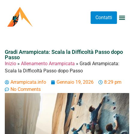
Contatti
Abbigliame
Allenament
Arrampicat
Attrezzatu
Luoghi 
Stretching 
Stretching
Tipi A
Gradi Arrampicata: Scala la Difficoltà Passo dopo
Passo
Inizio
»
Allenamento Arrampicata
»
Gradi Arrampicata:
Scala la Difficoltà Passo dopo Passo
Arrampicata.info
Gennaio 19, 2026
8:29 pm
No Comments