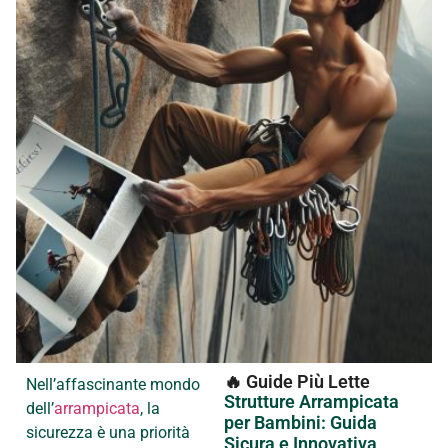
🔥 Guide Più Lette
Nell’affascinante mondo
Strutture Arrampicata
dell’
arrampicata
, la
per Bambini: Guida
sicurezza è una priorità
Sicura e Innovativa