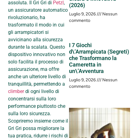
assoluta. Il Gri Gri di
Petzl
,
(2026)
un assicuratore automatico
Luglio 9, 2026
Nessun
rivoluzionario, ha
commento
trasformato il modo in cui
gli arrampicatori si
avvicinano alla sicurezza
I 7 Giochi
durante la scalata. Questo
d\’Arrampicata (Segreti)
dispositivo innovativo non
che Trasformano la
solo facilita il processo di
Cameretta in
assicurazione, ma offre
un\’Avventura
anche un ulteriore livello di
Luglio 9, 2026
Nessun
tranquillità, permettendo a
commento
climber
di ogni livello di
concentrarsi sulla loro
performance piuttosto che
sulla loro sicurezza.
Scopriremo insieme come il
Gri Gri possa migliorare la
tua pratica, ridurre i rischi di