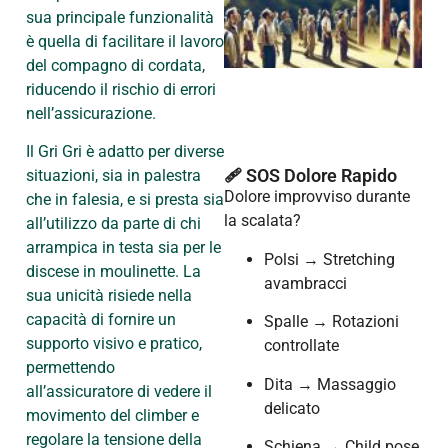
sua principale funzionalità
è quella di facilitare il lavoro
del compagno di cordata,
riducendo il rischio di errori
nell’assicurazione.
Il Gri Gri è adatto per diverse
🩹 SOS Dolore Rapido
situazioni, sia in palestra
Dolore improvviso durante
che in falesia, e si presta sia
la scalata?
all’utilizzo da parte di chi
arrampica in testa sia per le
Polsi → Stretching
discese in moulinette. La
avambracci
sua unicità risiede nella
capacità di fornire un
Spalle → Rotazioni
supporto visivo e pratico,
controllate
permettendo
Dita → Massaggio
all’assicuratore di vedere il
delicato
movimento del climber e
regolare la tensione della
Schiena → Child pose