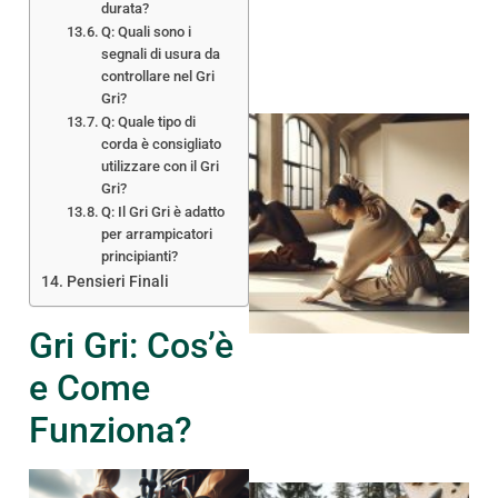
durata?
Q: Quali sono i
segnali di usura da
controllare nel Gri
Gri?
Q: Quale tipo di
corda è consigliato
utilizzare con il Gri
Gri?
Q: Il Gri Gri è adatto
per arrampicatori
A
principianti?
Pensieri Finali
Gri Gri: Cos’è
e Come
Funziona?