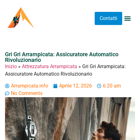
Contatti
Abbigliame
Allenament
Arrampicat
Attrezzatu
Luoghi 
Stretching 
Stretching
Tipi A
Gri Gri Arrampicata: Assicuratore Automatico
Rivoluzionario
Inizio
»
Attrezzatura Arrampicata
»
Gri Gri Arrampicata:
Assicuratore Automatico Rivoluzionario
Arrampicata.info
Aprile 12, 2026
6:20 am
No Comments