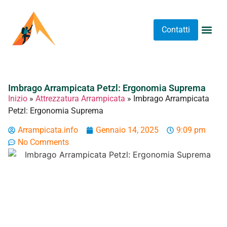
Contatti
Abbigliame
Allenament
Arrampicat
Attrezzatu
Luoghi 
Stretching 
Stretching
Tipi A
Imbrago Arrampicata Petzl: Ergonomia Suprema
Inizio
»
Attrezzatura Arrampicata
»
Imbrago Arrampicata
Petzl: Ergonomia Suprema
Arrampicata.info
Gennaio 14, 2025
9:09 pm
No Comments