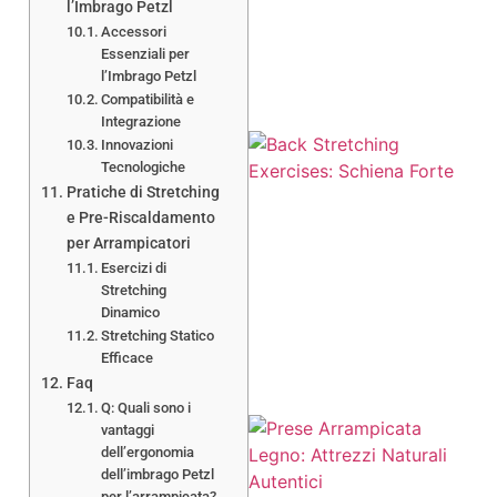
l’Imbrago Petzl
Accessori
Essenziali per
l’Imbrago Petzl
Compatibilità e
Integrazione
Innovazioni
Tecnologiche
Pratiche di Stretching
e Pre-Riscaldamento
per Arrampicatori
A
Esercizi di
Stretching
Dinamico
Stretching Statico
Efficace
Faq
Q: Quali sono i
vantaggi
dell’ergonomia
dell’imbrago Petzl
per l’arrampicata?