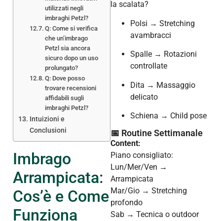
la scalata?
utilizzati negli
imbraghi Petzl?
Polsi → Stretching
Q: Come si verifica
avambracci
che un’imbrago
Petzl sia ancora
Spalle → Rotazioni
sicuro dopo un uso
controllate
prolungato?
Q: Dove posso
Dita → Massaggio
trovare recensioni
delicato
affidabili sugli
imbraghi Petzl?
Schiena → Child pose
Intuizioni e
Conclusioni
📅 Routine Settimanale
Content:
Imbrago
Piano consigliato:
Lun/Mer/Ven →
Arrampicata:
Arrampicata
Mar/Gio → Stretching
Cos’è e Come
profondo
Funziona
Sab → Tecnica o outdoor