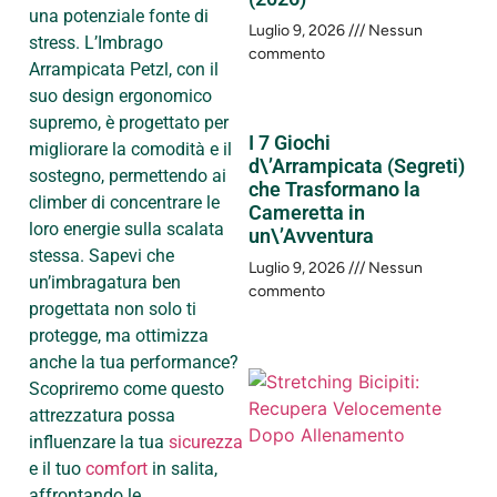
una potenziale fonte di
Luglio 9, 2026
Nessun
stress. L’Imbrago
commento
Arrampicata Petzl, con il
suo design ergonomico
supremo, è progettato per
I 7 Giochi
migliorare la comodità e il
d\’Arrampicata (Segreti)
sostegno, permettendo ai
che Trasformano la
climber di concentrare le
Cameretta in
loro energie sulla scalata
un\’Avventura
stessa. Sapevi che
Luglio 9, 2026
Nessun
un’imbragatura ben
commento
progettata non solo ti
protegge, ma ottimizza
anche la tua performance?
Scopriremo come questo
attrezzatura possa
influenzare la tua
sicurezza
e il tuo
comfort
in salita,
affrontando le