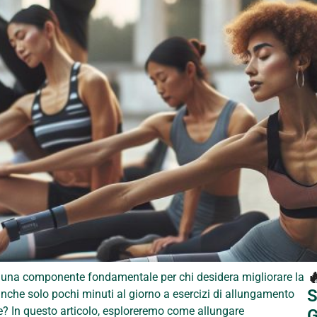

; è una componente fondamentale per chi desidera migliorare la
S
e anche solo pochi minuti al giorno a esercizi di allungamento
le? In questo articolo, esploreremo come allungare
G