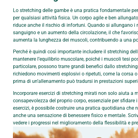
Lo stretching delle gambe è una pratica fondamentale per mi
per qualsiasi attività fisica. Un corpo agile e ben allunga
riduce anche il rischio di infortuni. Quando si allungano 
sanguigno e un aumento della circolazione, il che favorisc
aumenta la lunghezza dei muscoli, contribuendo a una pos
Perché è quindi così importante includere il stretching del
mantenere l’equilibrio muscolare, poiché i muscoli tesi pos
particolare, possono trarre grandi benefici dallo stretching
richiedono movimenti esplosivi o ripetuti, come la corsa o 
prima di un’allenamento può tradursi in prestazioni superi
Incorporare esercizi di stretching mirati non solo aiuta a m
consapevolezza del proprio corpo, essenziale per sfidare i 
esercizi, è possibile costruire una pratica quotidiana che 
anche una sensazione di benessere fisico e mentale. Scriv
vedere i progressi nel miglioramento della flessibilità e pre