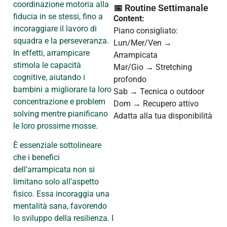
coordinazione motoria alla
📅 Routine Settimanale
fiducia in se stessi, fino a
Content:
incoraggiare il lavoro di
Piano consigliato:
squadra e la perseveranza.
Lun/Mer/Ven →
In effetti, arrampicare
Arrampicata
stimola le capacità
Mar/Gio → Stretching
cognitive, aiutando i
profondo
bambini a migliorare la loro
Sab → Tecnica o outdoor
concentrazione e problem
Dom → Recupero attivo
solving mentre pianificano
Adatta alla tua disponibilità
le loro prossime mosse.
È essenziale sottolineare
che i benefici
dell’arrampicata non si
limitano solo all’aspetto
fisico. Essa incoraggia una
mentalità sana, favorendo
lo sviluppo della resilienza. I