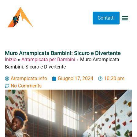
Contatti
Abbigliame
Allenament
Arrampicat
Attrezzatu
Luoghi 
Stretching 
Stretching
Tipi A
Muro Arrampicata Bambini: Sicuro e Divertente
Inizio
»
Arrampicata per Bambini
»
Muro Arrampicata
Bambini: Sicuro e Divertente
Arrampicata.info
Giugno 17, 2024
10:20 pm
No Comments