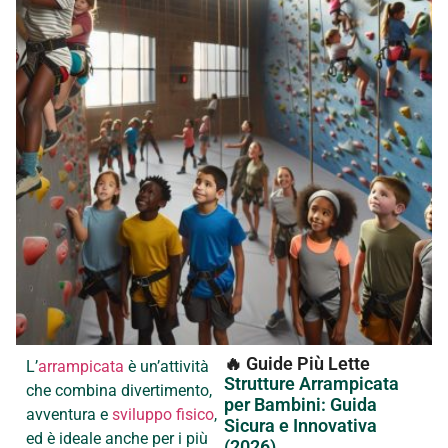
🔥 Guide Più Lette
L’
arrampicata
è un’attività
Strutture Arrampicata
che combina divertimento,
per Bambini: Guida
avventura e
sviluppo fisico
,
Sicura e Innovativa
ed è ideale anche per i più
(2026)