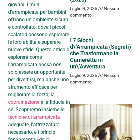
giovani. I muri
Luglio 9, 2026
Nessun
d’arrampicata per bambini
commento
offrono un ambiente sicuro
e controllato, dove i piccoli
scalatori possono esplorare
I 7 Giochi
le loro abilità e superare
d\’Arrampicata (Segreti)
nuove sfide. Questo articolo
che Trasformano la
esplorerà come
Cameretta in
l’arrampicata possa non
un\’Avventura
solo essere un’opportunità
Luglio 9, 2026
Nessun
per divertirsi, ma anche uno
commento
strumento efficace per
migliorare la forza, la
coordinazione
e la fiducia in
sé. Scopriremo insieme le
tecniche di arrampicata
adeguate, l’attrezzatura
necessario, e i principi
fondamentali della