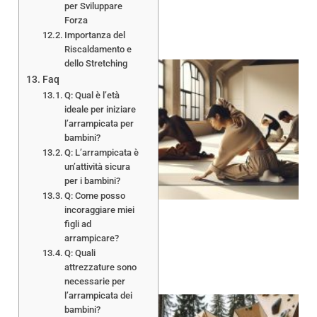
per Sviluppare
Forza
Importanza del
Riscaldamento e
dello Stretching
Faq
Q: Qual è l’età
ideale per iniziare
l’arrampicata per
bambini?
A
Q: L’arrampicata è
un’attività sicura
per i bambini?
Q: Come posso
incoraggiare miei
figli ad
arrampicare?
Q: Quali
attrezzature sono
necessarie per
l’arrampicata dei
bambini?