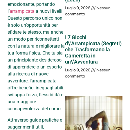
emozionante, portando
Luglio 9, 2026
Nessun
l’
arrampicata
a nuovi livelli.
commento
Questo percorso unico non
è solo un’opportunità per
sfidare te stesso, ma anche
I 7 Giochi
un modo per riconnetterti
d\’Arrampicata (Segreti)
con la natura e migliorare la
che Trasformano la
tua forma fisica. Che tu sia
Cameretta in
un principiante desideroso
un\’Avventura
di apprendere o un esperto
Luglio 9, 2026
Nessun
alla ricerca di nuove
commento
avventure, l’arrampicata
offre benefici ineguagliabili:
sviluppa forza, flessibilità e
una maggiore
consapevolezza del corpo.
Attraverso guide pratiche e
suggerimenti utili,