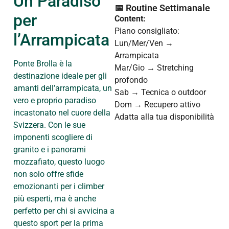
Un Paradiso
📅 Routine Settimanale
per
Content:
Piano consigliato:
l’Arrampicata
Lun/Mer/Ven →
Arrampicata
Ponte Brolla è la
Mar/Gio → Stretching
destinazione ideale per gli
profondo
amanti dell’arrampicata, un
Sab → Tecnica o outdoor
vero e proprio paradiso
Dom → Recupero attivo
incastonato nel cuore della
Adatta alla tua disponibilità
Svizzera. Con le sue
imponenti scogliere di
granito e i panorami
mozzafiato, questo luogo
non solo offre sfide
emozionanti per i climber
più esperti, ma è anche
perfetto per chi si avvicina a
questo sport per la prima