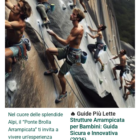
🔥 Guide Più Lette
Nel cuore delle splendide
Strutture Arrampicata
Alpi, il “Ponte Brolla
per Bambini: Guida
Arrampicata” ti invita a
Sicura e Innovativa
vivere un’esperienza
(2026)