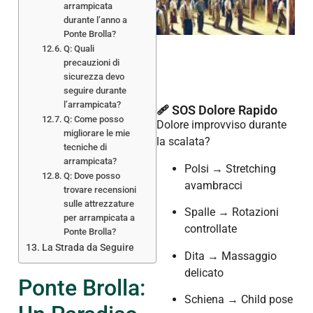
arrampicata
durante l’anno a
Ponte Brolla?
Q: Quali
precauzioni di
sicurezza devo
seguire durante
l’arrampicata?
🩹 SOS Dolore Rapido
Q: Come posso
Dolore improvviso durante
migliorare le mie
la scalata?
tecniche di
arrampicata?
Polsi → Stretching
Q: Dove posso
avambracci
trovare recensioni
sulle attrezzature
Spalle → Rotazioni
per arrampicata a
controllate
Ponte Brolla?
La Strada da Seguire
Dita → Massaggio
delicato
Ponte Brolla:
Schiena → Child pose