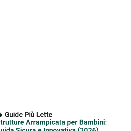
 Guide Più Lette
trutture Arrampicata per Bambini:
uida Sicura e Innovativa (2026)