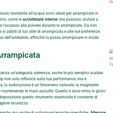
tessuto resistente all’acqua sono ideali per arrampicate in
extra, come le
acciottolate interne
che possono aiutare a
e l’accesso alla polvere durante le arrampicate. Da non
si adatti al tuo stile di arrampicata e alle tue preferenze
osa dell’ambiente, affinché tu possa arrampicare in modo
Arrampicata
. Senza un’adeguata aderenza, anche le più semplici scalate
rip non solo influisce sulla tua performance, ma è
a, la sudorazione è un fenomeno naturale; la magnesite
e mantenendo le mani asciutte. Questo è dove entra in gioco
disposizione questo strumento essenziale ti consente di
ggiore sicurezza.
magnesite, ma anche di sviluppare tecniche specifiche.
Allenare