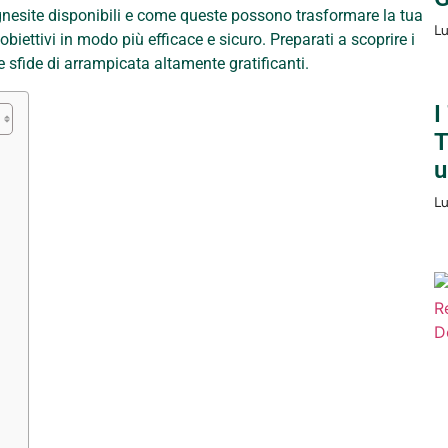
agnesite disponibili e come queste possono trasformare la tua
Lu
biettivi in modo più efficace e sicuro. Preparati a scoprire i
ue sfide di arrampicata altamente gratificanti.
I
T
u
Lu