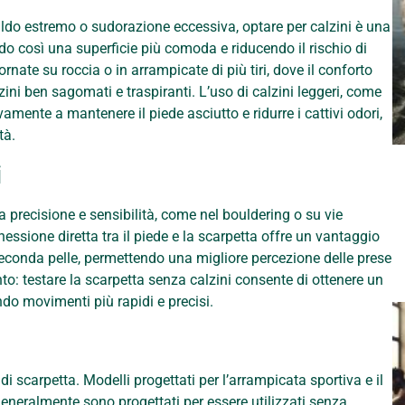
aldo estremo o sudorazione eccessiva, optare per calzini è una
ndo così una superficie più comoda e riducendo il rischio di
rnate su roccia o in arrampicate di più tiri, dove il conforto
zini ben sagomati e traspiranti. L’uso di calzini leggeri, come
vamente a mantenere il piede asciutto e ridurre i cattivi odori,
tà.
i
 precisione e sensibilità, come nel bouldering o su vie
nessione diretta tra il piede e la scarpetta offre un vantaggio
econda pelle, permettendo una migliore percezione delle prese
nto: testare la scarpetta senza calzini consente di ottenere un
ndo movimenti più rapidi e precisi.
di scarpetta. Modelli progettati per l’arrampicata sportiva e il
eneralmente sono progettati per essere utilizzati senza