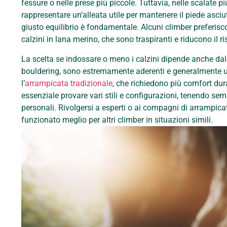
fessure o nelle prese più piccole. Tuttavia, nelle scalate p
rappresentare un’alleata utile per mantenere il piede asciutto
giusto equilibrio è fondamentale. Alcuni climber preferis
calzini in lana merino, che sono traspiranti e riducono il ris
La scelta se indossare o meno i calzini dipende anche dal t
bouldering, sono estremamente aderenti e generalmente util
l’
arrampicata tradizionale
, che richiedono più comfort dur
essenziale provare vari stili e configurazioni, tenendo sem
personali. Rivolgersi a esperti o ai compagni di arrampica
funzionato meglio per altri climber in situazioni simili.