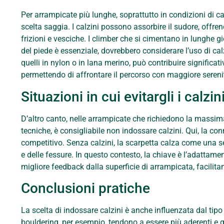
Per arrampicate più lunghe, soprattutto in condizioni di c
scelta saggia. I calzini possono assorbire il sudore, offre
frizioni e vesciche. I climber che si cimentano in lunghe gio
del piede è essenziale, dovrebbero considerare l’uso di cal
quelli in nylon o in lana merino, può contribuire significati
permettendo di affrontare il percorso con maggiore sereni
Situazioni in cui evitargli i calzin
D’altro canto, nelle arrampicate che richiedono la massima
tecniche, è consigliabile non indossare calzini. Qui, la con
competitivo. Senza calzini, la scarpetta calza come una s
e delle fessure. In questo contesto, la chiave è l’adattame
migliore feedback dalla superficie di arrampicata, facilita
Conclusioni pratiche
La scelta di indossare calzini è anche influenzata dal tipo 
bouldering, per esempio, tendono a essere più aderenti e g