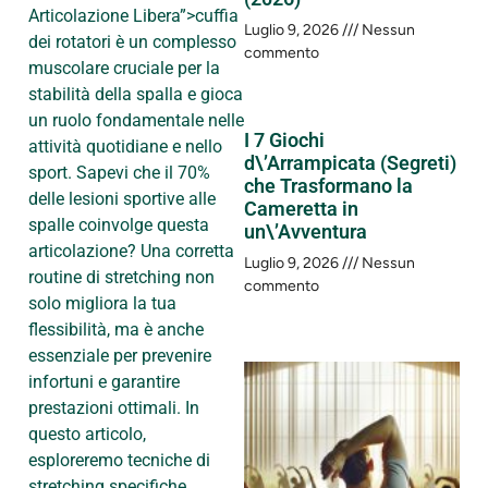
Articolazione Libera”>cuffia
Luglio 9, 2026
Nessun
dei rotatori è un complesso
commento
muscolare cruciale per la
stabilità della spalla e gioca
un ruolo fondamentale nelle
I 7 Giochi
attività quotidiane e nello
d\’Arrampicata (Segreti)
sport. Sapevi che il 70%
che Trasformano la
delle lesioni sportive alle
Cameretta in
spalle coinvolge questa
un\’Avventura
articolazione? Una corretta
Luglio 9, 2026
Nessun
routine di stretching non
commento
solo migliora la tua
flessibilità, ma è anche
essenziale per prevenire
infortuni e garantire
prestazioni ottimali. In
questo articolo,
esploreremo tecniche di
stretching specifiche,