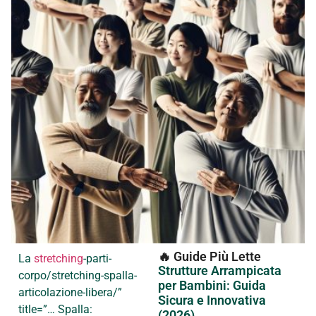
🔥 Guide Più Lette
La
stretching
-parti-
Strutture Arrampicata
corpo/stretching-spalla-
per Bambini: Guida
articolazione-libera/”
Sicura e Innovativa
title=”… Spalla:
(2026)