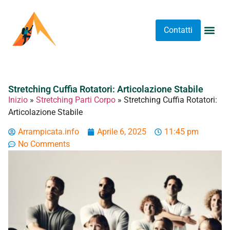
Contatti
Abbigliame
Allenament
Arrampicat
Attrezzatu
Luoghi 
Stretching 
Stretching
Tipi A
Stretching Cuffia Rotatori: Articolazione Stabile
Inizio
»
Stretching Parti Corpo
»
Stretching Cuffia Rotatori:
Articolazione Stabile
Arrampicata.info
Aprile 6, 2025
11:45 pm
No Comments