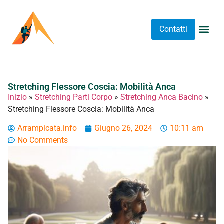
Contatti
Abbigliame
Allenament
Arrampicat
Attrezzatu
Luoghi 
Stretching 
Stretching
Tipi A
Stretching Flessore Coscia: Mobilità Anca
Inizio
»
Stretching Parti Corpo
»
Stretching Anca Bacino
»
Stretching Flessore Coscia: Mobilità Anca
Arrampicata.info
Giugno 26, 2024
10:11 am
No Comments