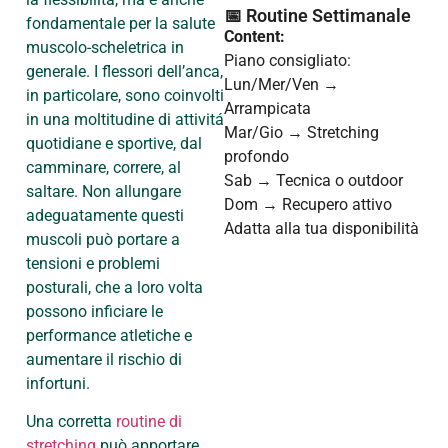
📅 Routine Settimanale
fondamentale per la salute
Content:
muscolo-scheletrica in
Piano consigliato:
generale. I flessori dell’anca,
Lun/Mer/Ven →
in particolare, sono coinvolti
Arrampicata
in una moltitudine di attivitá
Mar/Gio → Stretching
quotidiane e sportive, dal
profondo
camminare, correre, al
Sab → Tecnica o outdoor
saltare. Non allungare
Dom → Recupero attivo
adeguatamente questi
Adatta alla tua disponibilità
muscoli può portare a
tensioni e problemi
posturali, che a loro volta
possono inficiare le
performance atletiche e
aumentare il rischio di
infortuni.
Una corretta
routine di
stretching
può apportare