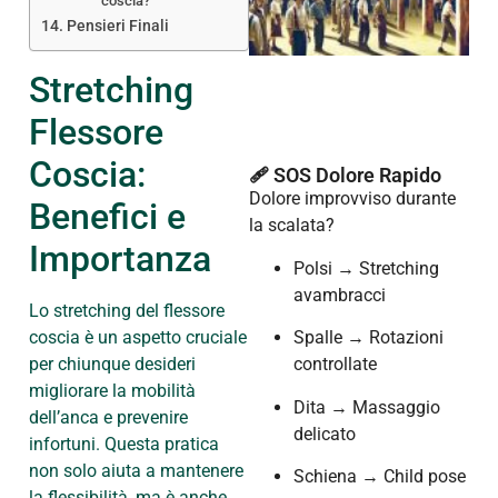
coscia?
Pensieri Finali
Stretching
Flessore
Coscia:
🩹 SOS Dolore Rapido
Dolore improvviso durante
Benefici e
la scalata?
Importanza
Polsi → Stretching
avambracci
Lo stretching del flessore
coscia è un aspetto cruciale
Spalle → Rotazioni
per chiunque desideri
controllate
migliorare la mobilità
Dita → Massaggio
dell’anca e prevenire
delicato
infortuni. Questa pratica
non solo aiuta a mantenere
Schiena → Child pose
la flessibilità, ma è anche