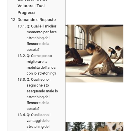
Valutare i Tuoi
Progressi
Domande e Risposte
Q: Qual è il miglior
momento per fare
stretching del
flessore della
coscia?
Q: Come posso
A
migliorare la
mobilità dell’anca
con lo stretching?
Q: Quali sono i
segni che sto
eseguendo male lo
stretching del
flessore della
coscia?
Q: Quali sono i
vantaggi dello
stretching del