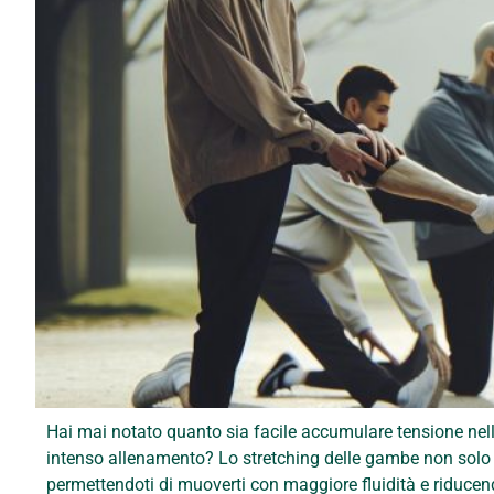
Hai mai notato quanto sia facile accumulare tensione nel
intenso allenamento? Lo stretching delle gambe non solo al
permettendoti di muoverti con maggiore fluidità e riducendo