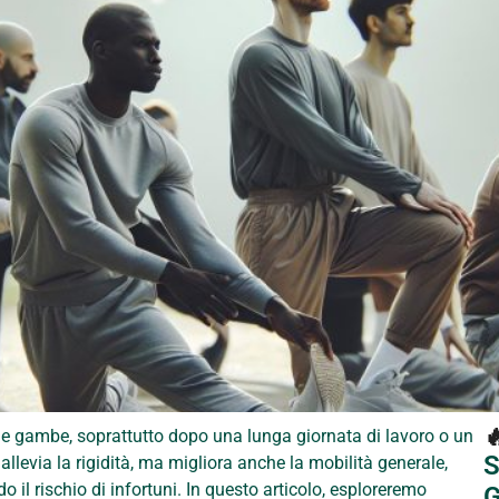

le gambe, soprattutto dopo una lunga giornata di lavoro o un
S
levia la rigidità, ma migliora anche la mobilità generale,
 il rischio di infortuni. In questo articolo, esploreremo
G