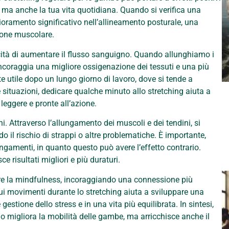
, ma anche la tua vita quotidiana. Quando si verifica una
lioramento significativo nell’allineamento posturale, una
ione muscolare.
acità di aumentare il flusso sanguigno. Quando allunghiamo i
ncoraggia una migliore ossigenazione dei tessuti e una più
e utile dopo un lungo giorno di lavoro, dove si tende a
situazioni, dedicare qualche minuto allo stretching aiuta a
eggere e pronte all’azione.
ni. Attraverso l’allungamento dei muscoli e dei tendini, si
ndo il rischio di strappi o altre problematiche. È importante,
lungamenti, in quanto questo può avere l’effetto contrario.
 risultati migliori e più duraturi.
care la mindfulness, incoraggiando una connessione più
sui movimenti durante lo stretching aiuta a sviluppare una
stione dello stress e in una vita più equilibrata. In sintesi,
lo migliora la mobilità delle gambe, ma arricchisce anche il