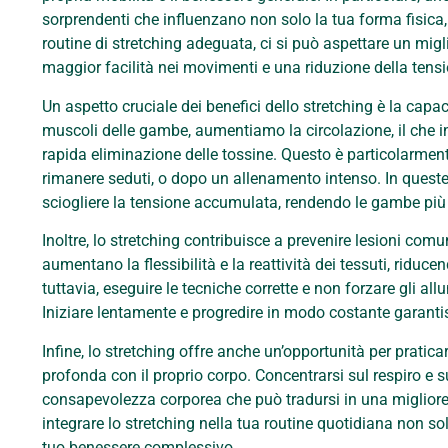
sorprendenti che influenzano non solo la tua forma fisica
routine di stretching adeguata, ci si può aspettare un mig
maggior facilità nei movimenti e una riduzione della tens
Un aspetto cruciale dei benefici dello stretching è la cap
muscoli delle gambe, aumentiamo la circolazione, il che i
rapida eliminazione delle tossine. Questo è particolarment
rimanere seduti, o dopo un allenamento intenso. In queste 
sciogliere la tensione accumulata, rendendo le gambe più l
Inoltre, lo stretching contribuisce a prevenire lesioni comu
aumentano la flessibilità e la reattività dei tessuti, riduce
tuttavia, eseguire le tecniche corrette e non forzare gli al
Iniziare lentamente e progredire in modo costante garantisce
Infine, lo stretching offre anche un’opportunità per prati
profonda con il proprio corpo. Concentrarsi sul respiro e 
consapevolezza corporea che può tradursi in una migliore ge
integrare lo stretching nella tua routine quotidiana non so
tuo benessere complessivo.