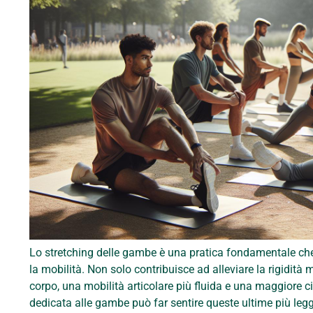
Lo stretching delle gambe è una pratica fondamentale che
la mobilità. Non solo contribuisce ad alleviare la rigidi
corpo, una mobilità articolare più fluida e una maggiore ci
dedicata alle gambe può far sentire queste ultime più legger