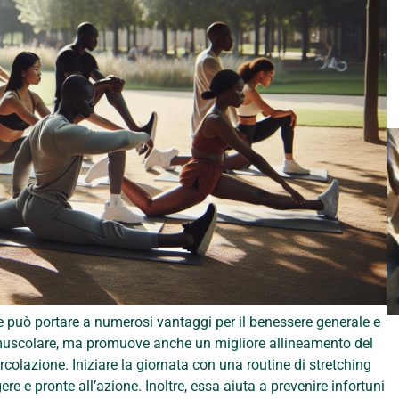
 può portare a numerosi vantaggi per il benessere generale e
tà muscolare, ma promuove anche un migliore allineamento del
rcolazione. Iniziare la giornata con una routine di stretching
e e pronte all’azione. Inoltre, essa aiuta a prevenire infortuni