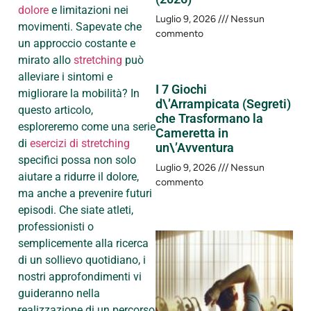
dolore
e limitazioni nei
Luglio 9, 2026
Nessun
movimenti. Sapevate che
commento
un approccio costante e
mirato allo
stretching
può
alleviare i sintomi e
I 7 Giochi
migliorare la mobilità? In
d\’Arrampicata (Segreti)
questo articolo,
che Trasformano la
esploreremo come una serie
Cameretta in
di
esercizi di stretching
un\’Avventura
specifici possa non solo
Luglio 9, 2026
Nessun
aiutare a ridurre il dolore,
commento
ma anche a prevenire futuri
episodi. Che siate atleti,
professionisti o
semplicemente alla ricerca
di un sollievo quotidiano, i
nostri approfondimenti vi
guideranno nella
realizzazione di un percorso