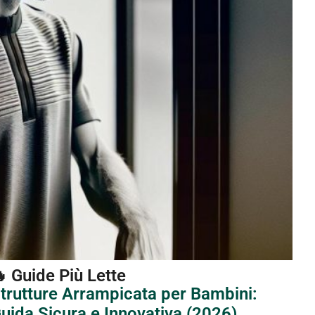
 Guide Più Lette
trutture Arrampicata per Bambini:
uida Sicura e Innovativa (2026)