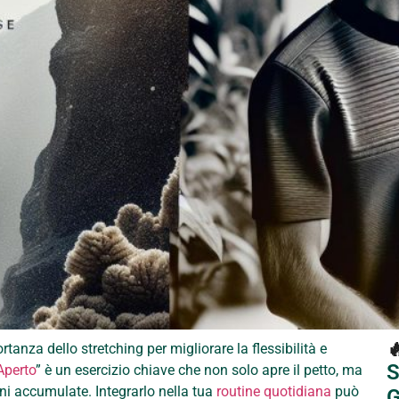

tanza dello stretching per migliorare la flessibilità e
S
Aperto
” è un esercizio chiave che non solo apre il petto, ma
oni accumulate. Integrarlo nella tua
routine quotidiana
può
G