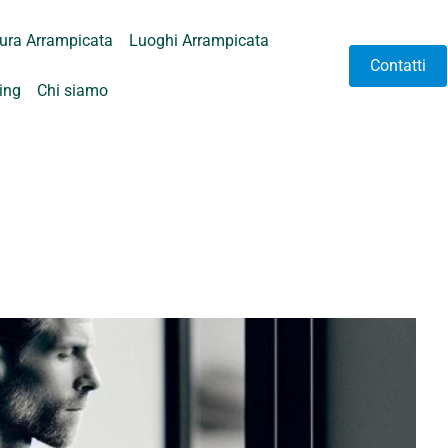
tura Arrampicata
Luoghi Arrampicata
Contatti
hing
Chi siamo