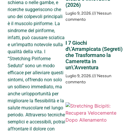
schiena o nelle gambe, e
(2026)
ricerche suggeriscono che
Luglio 9, 2026
Nessun
uno dei colpevoli principali
commento
è il muscolo piriforme. La
sindrome del piriforme,
infatti, può causare sciatica
I 7 Giochi
e un’impatto notevole sulla
d\’Arrampicata (Segreti)
qualità della vita. I
che Trasformano la
“Stretching Piriforme
Cameretta in
Seduto” sono un modo
un\’Avventura
efficace per alleviare questi
Luglio 9, 2026
Nessun
sintomi, offrendo non solo
commento
un sollievo immediato, ma
anche un’opportunità per
migliorare la flessibilità e la
salute muscolare nel lungo
periodo. Attraverso tecniche
semplici e accessibili, potrai
affrontare il dolore con