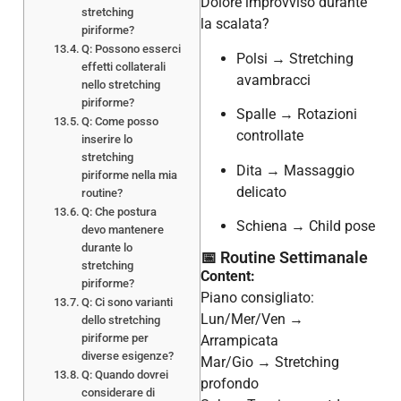
Dolore improvviso durante
stretching
la scalata?
piriforme?
Q: Possono esserci
Polsi → Stretching
effetti collaterali
avambracci
nello stretching
piriforme?
Spalle → Rotazioni
Q: Come posso
controllate
inserire lo
stretching
Dita → Massaggio
piriforme nella mia
delicato
routine?
Q: Che postura
Schiena → Child pose
devo mantenere
durante lo
📅 Routine Settimanale
stretching
Content:
piriforme?
Piano consigliato:
Q: Ci sono varianti
Lun/Mer/Ven →
dello stretching
piriforme per
Arrampicata
diverse esigenze?
Mar/Gio → Stretching
Q: Quando dovrei
profondo
considerare di