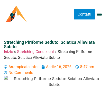
Contatti
Abbigliame
Allenament
Arrampicat
Attrezzatu
Luoghi 
Stretching 
Stretching
Tipi A
Stretching Piriforme Seduto: Sciatica Alleviata
Subito
Inizio
»
Stretching Condizioni
»
Stretching Piriforme
Seduto: Sciatica Alleviata Subito
Arrampicata.info
Aprile 16, 2026
8:47 pm
No Comments