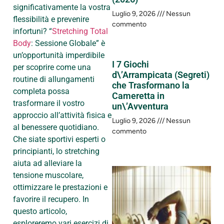
significativamente la vostra
Luglio 9, 2026
Nessun
flessibilità e prevenire
commento
infortuni? “
Stretching Total
Body
: Sessione Globale” è
un’opportunità imperdibile
I 7 Giochi
per scoprire come una
d\’Arrampicata (Segreti)
routine di allungamenti
che Trasformano la
completa possa
Cameretta in
trasformare il vostro
un\’Avventura
approccio all’attività fisica e
Luglio 9, 2026
Nessun
al benessere quotidiano.
commento
Che siate sportivi esperti o
principianti, lo stretching
aiuta ad alleviare la
tensione muscolare,
ottimizzare le prestazioni e
favorire il recupero. In
questo articolo,
esploreremo vari esercizi di