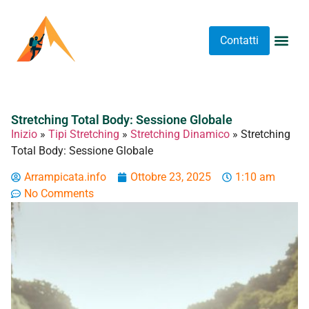
Contatti
Abbigliame
Allenament
Arrampicat
Attrezzatu
Luoghi 
Stretching 
Stretching
Tipi A
Stretching Total Body: Sessione Globale
Inizio
»
Tipi Stretching
»
Stretching Dinamico
»
Stretching
Total Body: Sessione Globale
Arrampicata.info
Ottobre 23, 2025
1:10 am
No Comments