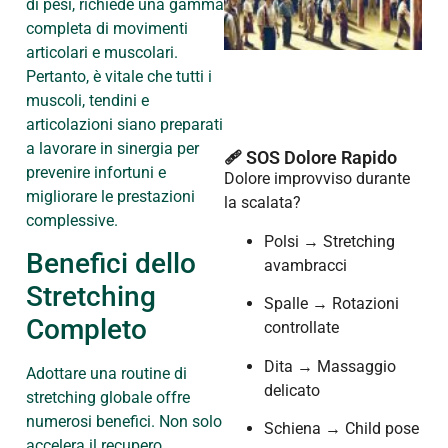
di pesi, richiede una gamma
completa di movimenti
articolari e muscolari.
Pertanto, è vitale che tutti i
muscoli, tendini e
articolazioni siano preparati
a lavorare in sinergia per
🩹 SOS Dolore Rapido
prevenire infortuni e
Dolore improvviso durante
migliorare le prestazioni
la scalata?
complessive.
Polsi → Stretching
Benefici dello
avambracci
Stretching
Spalle → Rotazioni
Completo
controllate
Dita → Massaggio
Adottare una routine di
delicato
stretching globale offre
numerosi benefici. Non solo
Schiena → Child pose
accelera il recupero