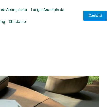
tura Arrampicata
Luoghi Arrampicata
Contatti
hing
Chi siamo