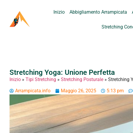
Inizio
Abbigliamento Arrampicata
Stretching Con
Stretching Yoga: Unione Perfetta
Inizio
»
Tipi Stretching
»
Stretching Posturale
»
Stretching 
Arrampicata.info
Maggio 26, 2025
5:13 pm