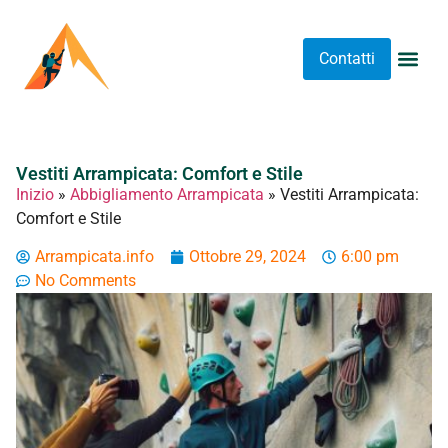
Contatti
Abbigliame
Allenament
Arrampicat
Attrezzatu
Luoghi 
Stretching 
Stretching
Tipi A
Vestiti Arrampicata: Comfort e Stile
Inizio
»
Abbigliamento Arrampicata
»
Vestiti Arrampicata:
Comfort e Stile
Arrampicata.info
Ottobre 29, 2024
6:00 pm
No Comments