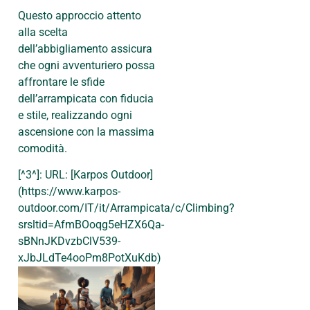
Questo approccio attento
alla scelta
dell’abbigliamento assicura
che ogni avventuriero possa
affrontare le sfide
dell’arrampicata con fiducia
e stile, realizzando ogni
ascensione con la massima
comodità.
[^3^]: URL: [Karpos Outdoor]
(https://www.karpos-
outdoor.com/IT/it/Arrampicata/c/Climbing?
srsltid=AfmBOoqg5eHZX6Qa-
sBNnJKDvzbClV539-
xJbJLdTe4ooPm8PotXuKdb)