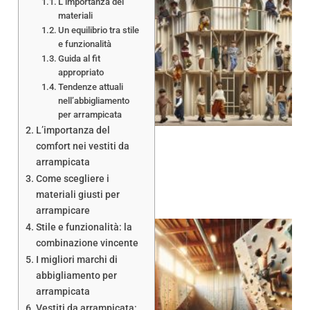
L’importanza dei
materiali
Un equilibrio tra stile
e funzionalità
Guida al fit
appropriato
Tendenze attuali
nell’abbigliamento
per arrampicata
L’importanza del
comfort nei vestiti da
arrampicata
Come scegliere i
materiali giusti per
arrampicare
Stile e funzionalità: la
combinazione vincente
I migliori marchi di
abbigliamento per
arrampicata
Vestiti da arrampicata: