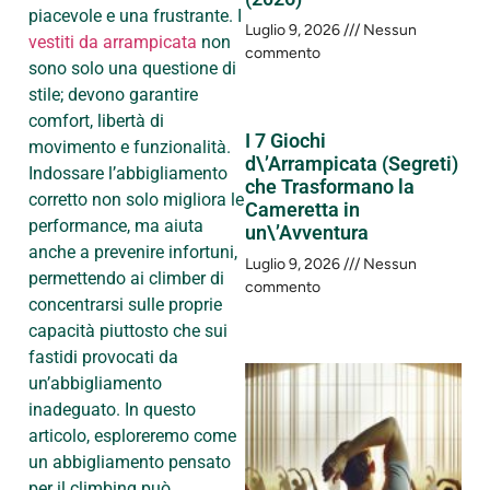
piacevole e una frustrante. I
Luglio 9, 2026
Nessun
vestiti da arrampicata
non
commento
sono solo una questione di
stile; devono garantire
comfort, libertà di
I 7 Giochi
movimento e funzionalità.
d\’Arrampicata (Segreti)
Indossare l’abbigliamento
che Trasformano la
corretto non solo migliora le
Cameretta in
performance, ma aiuta
un\’Avventura
anche a prevenire infortuni,
Luglio 9, 2026
Nessun
permettendo ai climber di
commento
concentrarsi sulle proprie
capacità piuttosto che sui
fastidi provocati da
un’abbigliamento
inadeguato. In questo
articolo, esploreremo come
un abbigliamento pensato
per il climbing può