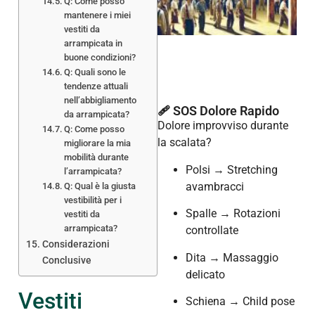
Q: Come posso
mantenere i miei
vestiti da
arrampicata in
buone condizioni?
Q: Quali sono le
tendenze attuali
nell’abbigliamento
🩹 SOS Dolore Rapido
da arrampicata?
Dolore improvviso durante
Q: Come posso
la scalata?
migliorare la mia
mobilità durante
Polsi → Stretching
l’arrampicata?
avambracci
Q: Qual è la giusta
vestibilità per i
Spalle → Rotazioni
vestiti da
arrampicata?
controllate
Considerazioni
Dita → Massaggio
Conclusive
delicato
Vestiti
Schiena → Child pose