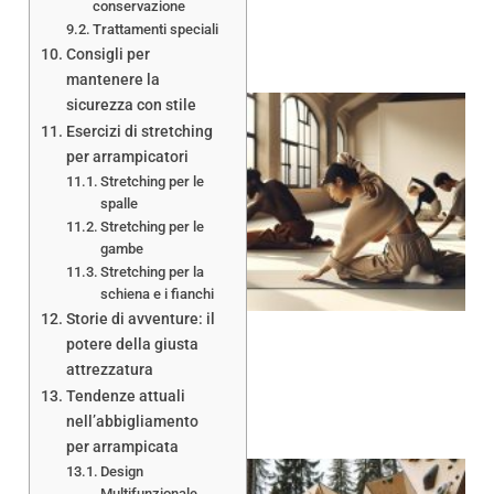
conservazione
Trattamenti speciali
Consigli per
mantenere la
sicurezza con stile
Esercizi di stretching
per arrampicatori
Stretching per le
spalle
Stretching per le
A
gambe
Stretching per la
schiena e i fianchi
Storie di avventure: il
potere della giusta
attrezzatura
Tendenze attuali
nell’abbigliamento
per arrampicata
Design
Multifunzionale