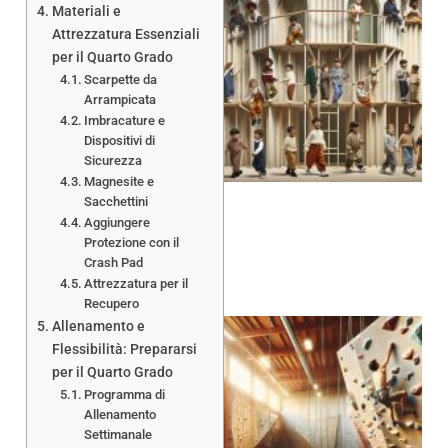
Materiali e
Attrezzatura Essenziali
per il Quarto Grado
Scarpette da
Arrampicata
Imbracature e
Dispositivi di
Sicurezza
Magnesite e
Sacchettini
Aggiungere
Protezione con il
Crash Pad
Attrezzatura per il
Recupero
Allenamento e
Flessibilità: Prepararsi
per il Quarto Grado
Programma di
Allenamento
Settimanale