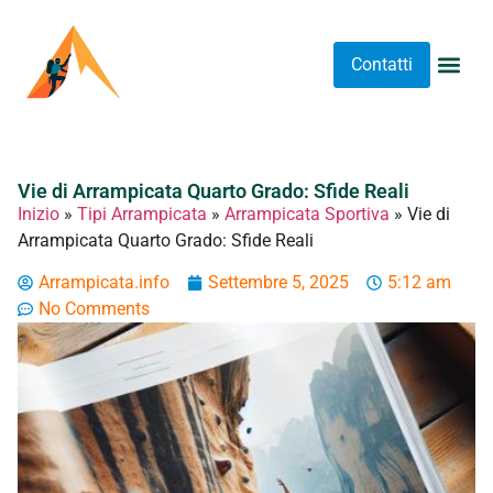
Contatti
Abbigliame
Allenament
Arrampicat
Attrezzatu
Luoghi 
Stretching 
Stretching
Tipi A
Vie di Arrampicata Quarto Grado: Sfide Reali
Inizio
»
Tipi Arrampicata
»
Arrampicata Sportiva
»
Vie di
Arrampicata Quarto Grado: Sfide Reali
Arrampicata.info
Settembre 5, 2025
5:12 am
No Comments