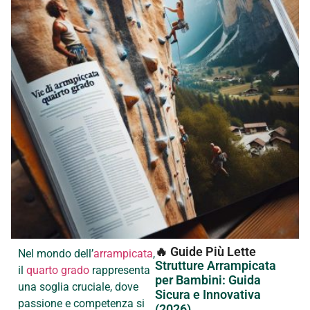
🔥 Guide Più Lette
Nel mondo dell’
arrampicata
,
Strutture Arrampicata
il
quarto grado
rappresenta
per Bambini: Guida
una soglia cruciale, dove
Sicura e Innovativa
passione e competenza si
(2026)